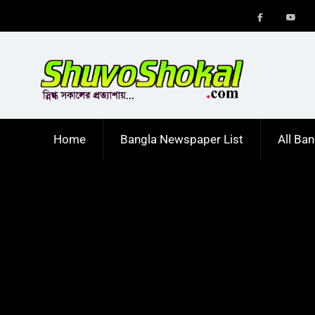
Skip
to
Menu
Men
content
Item
Item
Home
Bangla Newspaper List
All Ba