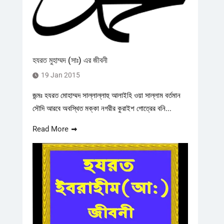
হযরত মুহাম্মদ (সাঃ) এর জীবনী
19 Jan 2015
জন্মঃ হযরত মোহাম্মদ সাল্লাল্লাহু আলাইহি ওয়া সাল্লাম বর্তমান
সৌদি আরবে অবস্থিত মক্কা নগরীর কুরাইশ গোত্রের বনি...
Read More