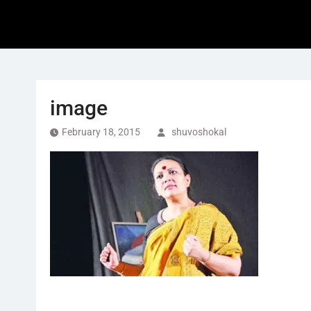
image
February 18, 2015
shuvoshokal