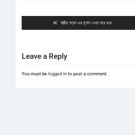
Post
navigation
Previous
‘স্ত্রীর পত্র’-এর মৃণাল এখন ঘরে ঘরে
post:
Leave a Reply
You must be
logged in
to post a comment.