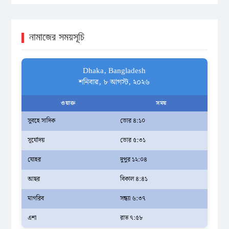
নামাজের সময়সূচি
Dhaka, Bangladesh
শনিবার, ৮ আগস্ট, ২০২৬
ওয়াক্ত
সময়
সুবহে সাদিক
ভোর ৪:১০
সূর্যোদয়
ভোর ৫:৩১
যোহর
দুপুর ১২:০৪
আছর
বিকাল ৪:৪১
মাগরিব
সন্ধ্যা ৬:৩৭
এশা
রাত ৭:৫৮