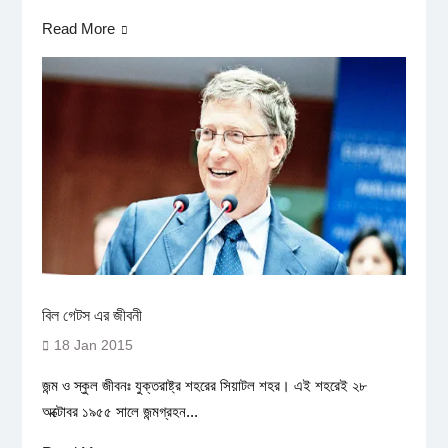
Read More
বিল গেটস এর জীবনী
18 Jan 2015
জন্ম ও স্কুল জীবনঃ যুক্তরাষ্ট্র শহরের সিয়াটল শহর। এই শহরেই ২৮
অক্টোবর ১৯৫৫ সালে জন্মগ্রহন...