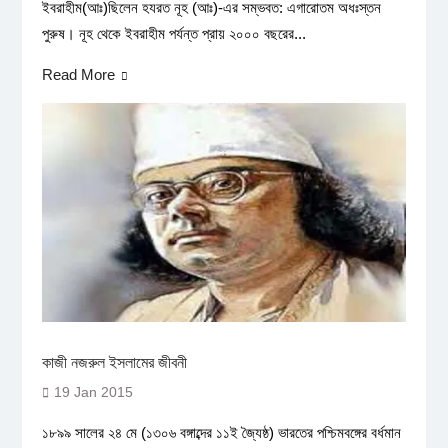
ইবরাহীম(আঃ)ছিলেন হযরত নূহ (আঃ)-এর সম্ভবত: এগারোতম অধঃস্তন
পুরুষ। নূহ থেকে ইবরাহীম পর্যন্ত প্রায় ২০০০ বছরের...
Read More
কাজী নজরুল ইসলামের জীবনী
19 Jan 2015
১৮৯৯ সালের ২৪ মে (১৩০৬ বঙ্গাব্দের ১১ই জ্যৈষ্ঠ) ভারতের পশ্চিমবঙ্গের বর্ধমান