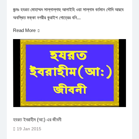
জন্মঃ হযরত মোহাম্মদ সাল্লাল্লাহু আলাইহি ওয়া সাল্লাম বর্তমান সৌদি আরবে
অবস্থিত মক্কা নগরীর কুরাইশ গোত্রের বনি...
Read More
হযরত ইবরাহীম (আ:) এর জীবনী
19 Jan 2015