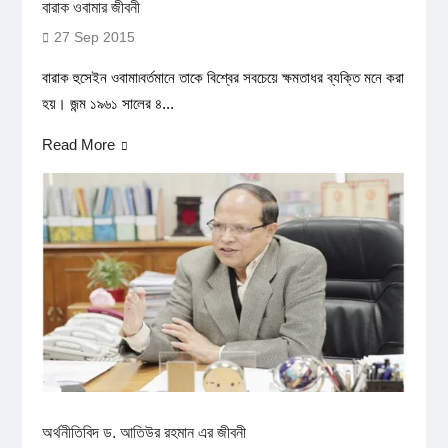
বারাক ওবামার জীবনী
27 Sep 2015
বারাক হুসেইন ওবামা৷বর্তমানে তাকে বিশ্বের সবচেয়ে ক্ষমতাধর ব্যক্তি মনে করা
হয়। জন্ম ১৯৬১ সালের ৪...
Read More
অর্থনীতিবিদ ড. আতিউর রহমান এর জীবনী