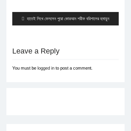
Post
navigation
Previous
হাতেই লিখে ফেললেন পুরো কোরআন শরীফ বরিশালের হুমায়ুন
post:
Leave a Reply
You must be
logged in
to post a comment.