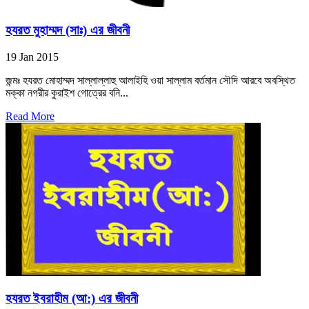
হযরত মুহাম্মদ (সাঃ) এর জীবনী
19 Jan 2015
জন্মঃ হযরত মোহাম্মদ সাল্লাল্লাহু আলাইহি ওয়া সাল্লাম বর্তমান সৌদি আরবে অবস্থিত
মক্কা নগরীর কুরাইশ গোত্রের বনি...
Read More
হযরত ইবরাহীম (আ:) এর জীবনী