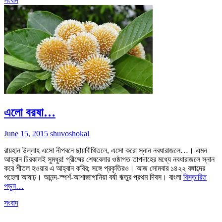
সংবাদ
এলো বরষা…
June 15, 2015
shuvoshokal
রায়হান উল্লাহ এসো নীপবনে ছায়াবীথিতলে, এসো করো স্নান নবধারাজলে…। এমন
আহ্বান চিরকালই সুমধুর! গ্রীষ্মের শেষবেলার ওষ্ঠাগত তাপদাহের মধ্যে নবধারাজলে স্নান
করে শীতল হওয়ার এ আহ্বান কবির; সঙ্গে প্রকৃতিরও। আজ সোমবার ১৪২২ বঙ্গাব্দের
পহেলা আষাঢ়। আনন্দ-স্পর্শ-আশাজাগানিয়া বর্ষা ঋতুর প্রথম দিবস। বাংলা
বিস্তারিত
পড়ুন…
সংবাদ