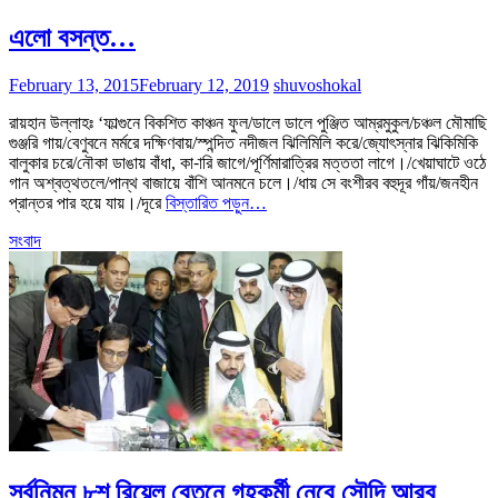
এলো বসন্ত…
February 13, 2015
February 12, 2019
shuvoshokal
রায়হান উল্লাহঃ ‘ফাল্গুনে বিকশিত কাঞ্চন ফুল/ডালে ডালে পুঞ্জিত আম্রমুকুল/চঞ্চল মৌমাছি
গুঞ্জরি গায়/বেণুবনে মর্মরে দক্ষিণবায়/স্পন্দিত নদীজল ঝিলিমিলি করে/জ্যোৎস্নার ঝিকিমিকি
বালুকার চরে/নৌকা ডাঙায় বাঁধা, কা-ারি জাগে/পূর্ণিমারাত্রির মত্ততা লাগে।/খেয়াঘাটে ওঠে
গান অশ্বত্থতলে/পান্থ বাজায়ে বাঁশি আনমনে চলে।/ধায় সে বংশীরব বহুদূর গাঁয়/জনহীন
প্রান্তর পার হয়ে যায়।/দূরে
বিস্তারিত পড়ুন…
সংবাদ
সর্বনিম্ন ৮শ রিয়েল বেতনে গৃহকর্মী নেবে সৌদি আরব