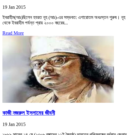
19 Jan 2015
ইবরাহীম(আঃ)ছিলেন হযরত নূহ (আঃ)-এর সম্ভবত: এগারোতম অধঃস্তন পুরুষ। নূহ
থেকে ইবরাহীম পর্যন্ত প্রায় ২০০০ বছরের...
Read More
কাজী নজরুল ইসলামের জীবনী
19 Jan 2015
১৮৯৯ সালের ২৪ মে (১৩০৬ বঙ্গাব্দের ১১ই জ্যৈষ্ঠ) ভারতের পশ্চিমবঙ্গের বর্ধমান জেলার