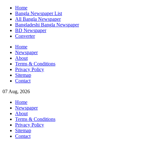
Skip
Home
to
Bangla Newspaper List
content
All Bangla Newspaper
Bangladeshi Bangla Newspaper
BD Newspaper
Converter
Home
Newspaper
About
Terms & Conditions
Privacy Policy
Sitemap
Contact
07 Aug, 2026
Home
Newspaper
About
Terms & Conditions
Privacy Policy
Sitemap
Contact