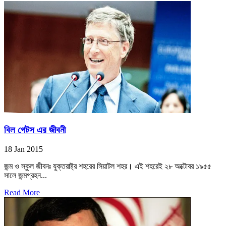
বিল গেটস এর জীবনী
18 Jan 2015
জন্ম ও স্কুল জীবনঃ যুক্তরাষ্ট্র শহরের সিয়াটল শহর। এই শহরেই ২৮ অক্টোবর ১৯৫৫
সালে জন্মগ্রহন...
Read More