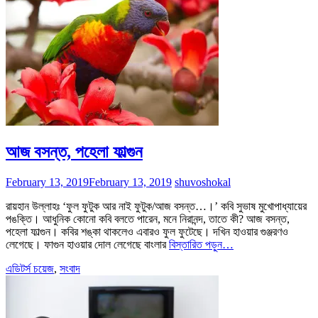
আজ বসন্ত, পহেলা ফাল্গুন
February 13, 2019
February 13, 2019
shuvoshokal
রায়হান উল্লাহঃ ‘ফুল ফুটুক আর নাই ফুটুক/আজ বসন্ত…।’ কবি সুভাষ মুখোপাধ্যায়ের
পঙক্তি। আধুনিক কোনো কবি বলতে পারেন, মনে নিরানন্দ, তাতে কী? আজ বসন্ত,
পহেলা ফাল্গুন। কবির শঙ্কা থাকলেও এবারও ফুল ফুটেছে। দখিন হাওয়ার গুঞ্জরণও
লেগেছে। ফাগুন হাওয়ার দোল লেগেছে বাংলার
বিস্তারিত পড়ুন…
এডিটর্স চয়েজ
,
সংবাদ