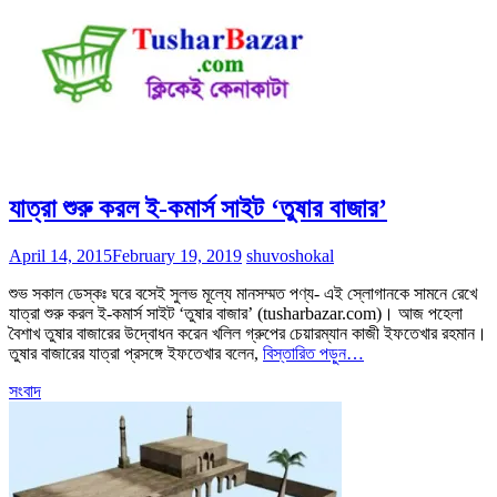
যাত্রা শুরু করল ই-কমার্স সাইট ‘তুষার বাজার’
April 14, 2015
February 19, 2019
shuvoshokal
শুভ সকাল ডেস্কঃ ঘরে বসেই সুলভ মূল্যে মানসম্মত পণ্য- এই স্লোগানকে সামনে রেখে
যাত্রা শুরু করল ই-কমার্স সাইট ‘তুষার বাজার’ (tusharbazar.com)। আজ পহেলা
বৈশাখ তুষার বাজারের উদ্বোধন করেন খলিল গ্রুপের চেয়ারম্যান কাজী ইফতেখার রহমান।
তুষার বাজারের যাত্রা প্রসঙ্গে ইফতেখার বলেন,
বিস্তারিত পড়ুন…
সংবাদ