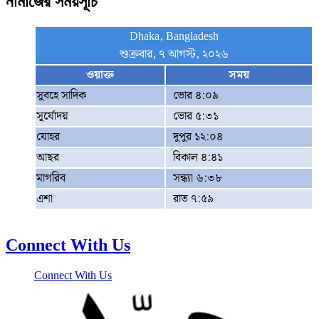
নামাজের সময়সূচি
Dhaka, Bangladesh
শুক্রবার, ৭ আগস্ট, ২০২৬
ওয়াক্ত
সময়
সুবহে সাদিক
ভোর ৪:০৯
সূর্যোদয়
ভোর ৫:৩১
যোহর
দুপুর ১২:০৪
আছর
বিকাল ৪:৪১
মাগরিব
সন্ধ্যা ৬:৩৮
এশা
রাত ৭:৫৯
Connect With Us
Connect With Us