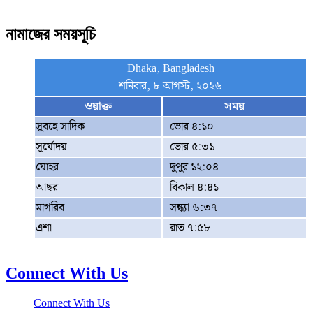
নামাজের সময়সূচি
Dhaka, Bangladesh
শনিবার, ৮ আগস্ট, ২০২৬
ওয়াক্ত
সময়
সুবহে সাদিক
ভোর ৪:১০
সূর্যোদয়
ভোর ৫:৩১
যোহর
দুপুর ১২:০৪
আছর
বিকাল ৪:৪১
মাগরিব
সন্ধ্যা ৬:৩৭
এশা
রাত ৭:৫৮
Connect With Us
Connect With Us