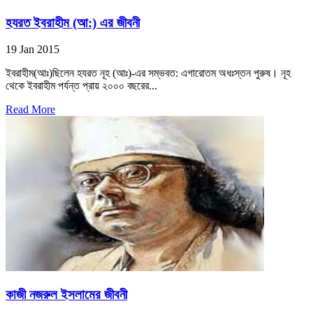
হযরত ইবরাহীম (আ:) এর জীবনী
19 Jan 2015
ইবরাহীম(আঃ)ছিলেন হযরত নূহ (আঃ)-এর সম্ভবত: এগারোতম অধঃস্তন পুরুষ। নূহ
থেকে ইবরাহীম পর্যন্ত প্রায় ২০০০ বছরের...
Read More
কাজী নজরুল ইসলামের জীবনী