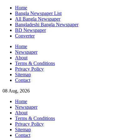
Skip
Home
to
Bangla Newspaper List
content
All Bangla Newspaper
Bangladeshi Bangla Newspaper
BD Newspaper
Converter
Home
Newspaper
About
Terms & Conditions
Privacy Policy
Sitemap
Contact
08 Aug, 2026
Home
Newspaper
About
Terms & Conditions
Privacy Policy
Sitemap
Contact