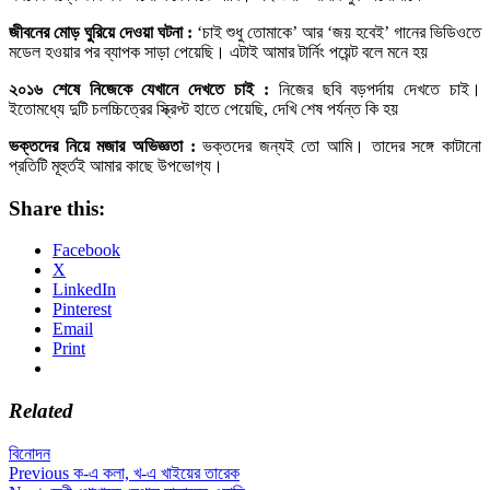
জীবনের মোড় ঘুরিয়ে দেওয়া ঘটনা :
‘চাই শুধু তোমাকে’ আর ‘জয় হবেই’ গানের ভিডিওতে
মডেল হওয়ার পর ব্যাপক সাড়া পেয়েছি। এটাই আমার টার্নিং পয়েন্ট বলে মনে হয়
২০১৬ শেষে নিজেকে যেখানে দেখতে চাই :
নিজের ছবি বড়পর্দায় দেখতে চাই।
ইতোমধ্যে দুটি চলচ্চিত্রের স্ক্রিপ্ট হাতে পেয়েছি, দেখি শেষ পর্যন্ত কি হয়
ভক্তদের নিয়ে মজার অভিজ্ঞতা :
ভক্তদের জন্যই তো আমি। তাদের সঙ্গে কাটানো
প্রতিটি মূহুর্তই আমার কাছে উপভোগ্য।
Share this:
Facebook
X
LinkedIn
Pinterest
Email
Print
Related
বিনোদন
Post
Previous
Previous
ক-এ কলা, খ-এ খাইয়ের তারেক