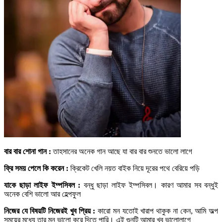
বার বার শোনা গান :
তাহসানের অনেক গান আছে যা বার বার শুনতে ভালো লাগে
ফ্রি সময় পেলে কি করেন :
ক্রিকেট খেলি নয়ত বাইক নিয়ে দূরের পথে বেরিয়ে পড়ি
যাকে ছাড়া লাইফ ইম্পসিবল :
বন্ধু ছাড়া লাইফ ইম্পসিবল। কারণ আমার সব বন্ধুই
অনেক বেশি ভালো আর হেল্পফুল
নিজের যে বিষয়টি নিজেরই খুব প্রিয় :
কারো মন যতোই খারাপ থাকুক না কেন, আমি অল্প
সময়ের মধ্যে তার মন ভালো করে দিতে পারি। এই গুনটি আমার খুব ভালোলাগে