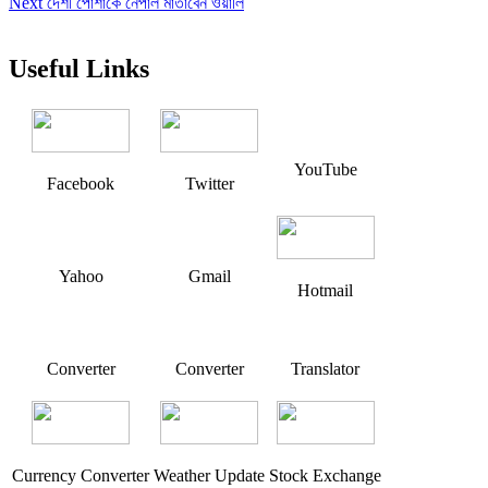
Next
post:
Next
দেশী পোশাকে নেপাল মাতাবেন ওয়ালি
navigation
post:
Useful Links
YouTube
Facebook
Twitter
Yahoo
Gmail
Hotmail
Converter
Converter
Translator
Currency Converter
Weather Update
Stock Exchange