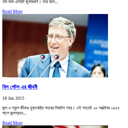
নাম মার্ক এলিয়ট জুকারবার্গ। তার বয়স...
Read More
বিল গেটস এর জীবনী
18 Jan 2015
জন্ম ও স্কুল জীবনঃ যুক্তরাষ্ট্র শহরের সিয়াটল শহর। এই শহরেই ২৮ অক্টোবর ১৯৫৫
সালে জন্মগ্রহন...
Read More