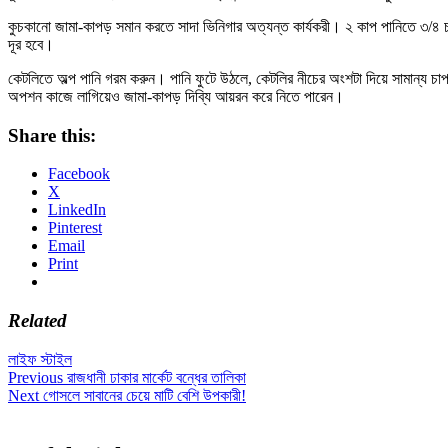
কুচকানো জামা-কাপড় সমান করতে সাদা ভিনিগার অত্যন্ত কার্যকরী। ২ কাপ পানিতে ৩/৪ 
দূর হবে।
কেটলিতে অল্প পানি গরম করুন। পানি ফুটে উঠলে, কেটলির নীচের অংশটা দিয়ে সামান্য 
অপশন কাজে লাগিয়েও জামা-কাপড় দিব্যি আয়রন করে নিতে পারেন।
Share this:
Facebook
X
LinkedIn
Pinterest
Email
Print
Related
লাইফ স্টাইল
Post
Previous
Previous
রাজধানী ঢাকার মার্কেট বন্ধের তালিকা
Next
post:
Next
গোসলে সাবানের চেয়ে মাটি বেশি উপকারী!
navigation
post: