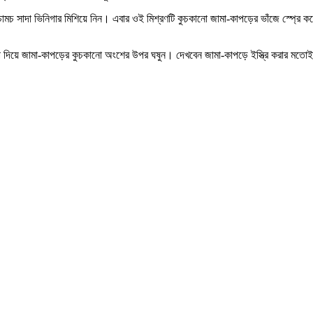
চামচ সাদা ভিনিগার মিশিয়ে নিন। এবার ওই মিশ্রণটি কুচকানো জামা-কাপড়ের ভাঁজে স্প
চাপ দিয়ে জামা-কাপড়ের কুচকানো অংশের উপর ঘষুন। দেখবেন জামা-কাপড়ে ইস্ত্রি করার 