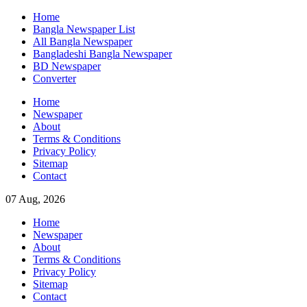
Skip
Home
to
Bangla Newspaper List
content
All Bangla Newspaper
Bangladeshi Bangla Newspaper
BD Newspaper
Converter
Home
Newspaper
About
Terms & Conditions
Privacy Policy
Sitemap
Contact
07 Aug, 2026
Home
Newspaper
About
Terms & Conditions
Privacy Policy
Sitemap
Contact