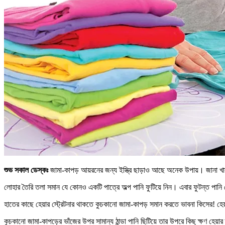
শুভ সকাল ডেস্কঃ
জামা-কাপড় আয়রনের জন্য ইস্ত্রি ছাড়াও আছে অনেক উপায়। জানা খ
লোহার তৈরি তলা সমান যে কোনও একটি পাত্রে অল্প পানি ফুটিয়ে নিন। এবার ফুটন্ত পানি
হাতের কাছে হেয়ার স্ট্রেটনার থাকতে কুচকানো জামা-কাপড় সমান করতে ভাবনা কিসের! হেয
কুচকানো জামা-কাপড়ের ভাঁজের উপর সামান্য ঠান্ডা পানি ছিটিয়ে তার উপরে কিছু ক্ষণ হে