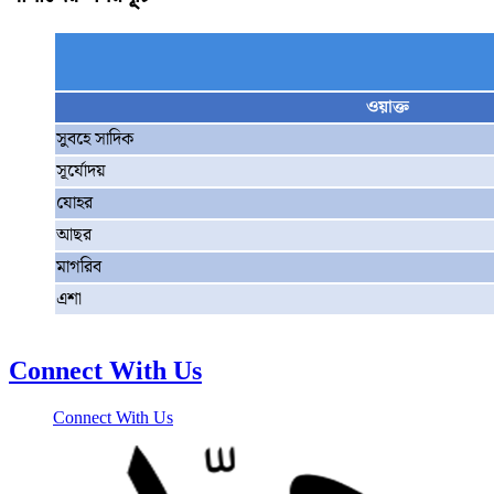
ওয়াক্ত
সুবহে সাদিক
সূর্যোদয়
যোহর
আছর
মাগরিব
এশা
Connect With Us
Connect With Us