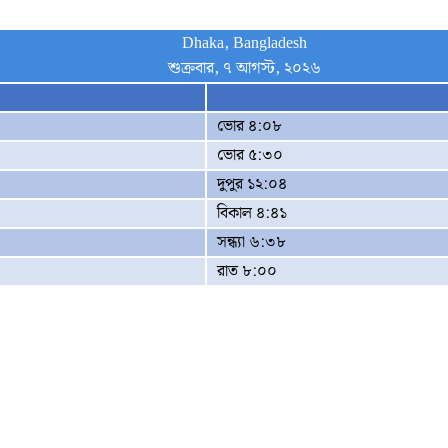
Dhaka, Bangladesh
শুক্রবার, ৭ আগস্ট, ২০২৬
ভোর ৪:০৮
ভোর ৫:৩০
দুপুর ১২:০৪
বিকাল ৪:৪১
সন্ধ্যা ৬:৩৮
রাত ৮:০০