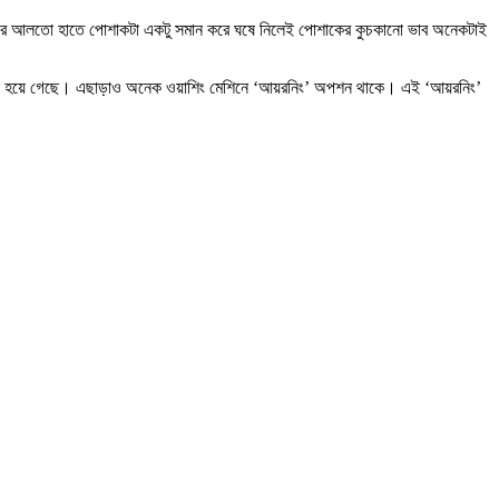
্রে করে আলতো হাতে পোশাকটা একটু সমান করে ঘষে নিলেই পোশাকের কুচকানো ভাব অনেকটাই
মতোই হয়ে গেছে। এছাড়াও অনেক ওয়াশিং মেশিনে ‘আয়রনিং’ অপশন থাকে। এই ‘আয়রনিং’