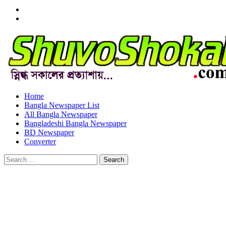
Menu
Item
Menu
Item
Home
Bangla Newspaper List
All Bangla Newspaper
Bangladeshi Bangla Newspaper
BD Newspaper
Converter
Search
for: