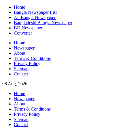
Skip
Home
to
Bangla Newspaper List
content
All Bangla Newspaper
Bangladeshi Bangla Newspaper
BD Newspaper
Converter
Home
Newspaper
About
Terms & Conditions
Privacy Policy
Sitemap
Contact
08 Aug, 2026
Home
Newspaper
About
Terms & Conditions
Privacy Policy
Sitemap
Contact