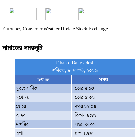
Currency Converter
Weather Update
Stock Exchange
নামাজের সময়সূচি
Dhaka, Bangladesh
শনিবার, ৮ আগস্ট, ২০২৬
ওয়াক্ত
সময়
সুবহে সাদিক
ভোর ৪:১০
সূর্যোদয়
ভোর ৫:৩১
যোহর
দুপুর ১২:০৪
আছর
বিকাল ৪:৪১
মাগরিব
সন্ধ্যা ৬:৩৭
এশা
রাত ৭:৫৮