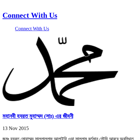
Connect With Us
Connect With Us
মহানবী হযরত মুহাম্মদ (সাঃ) এর জীবনী
13 Nov 2015
জন্মঃ হযরত মোহাম্মদ সাল্লাল্লাহু আলাইহি ওয়া সাল্লাম বর্তমান সৌদি আরবে অবস্থিত