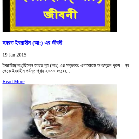
হযরত ইবরাহীম (আ:) এর জীবনী
19 Jan 2015
ইবরাহীম(আঃ)ছিলেন হযরত নূহ (আঃ)-এর সম্ভবত: এগারোতম অধঃস্তন পুরুষ। নূহ
থেকে ইবরাহীম পর্যন্ত প্রায় ২০০০ বছরের...
Read More