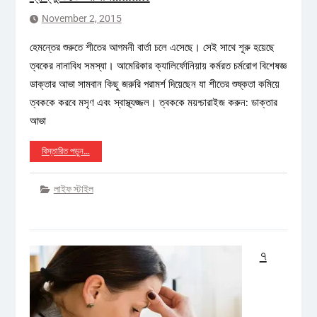
November 2, 2015
হেমন্তের শুরুতে শীতের আগমনী বার্তা চলে এসেছে। সেই সাথে শূরু হয়েছে
ত্বকের নানাবিধ সমস্যা। আমেরিকার ক্যালির্ফোনিয়ায় কর্মরত চর্মরোগ বিশেষজ্ঞ
ডাক্তার আভা সামবান কিছু জরুরি পরামর্শ দিয়েছেন যা শীতের শুষ্কতা কমিয়ে
ত্বককে করবে মসৃণ এবং স্বাস্থ্যজ্জল। ত্বককে ময়শ্চারাইজ করুন: ডাক্তার
আভা
বিস্তারিত পড়ুন…
লাইফ স্টাইল
৭