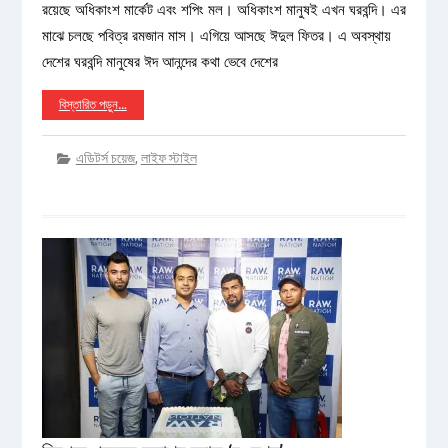
রয়েছে অধিকাংশ মার্কেট এবং শপিং মল। অধিকাংশ মানুষই এখন ঘরবন্দি। এর
মাঝে চলছে পবিত্র রমজান মাস। এগিয়ে আসছে ঈদুল ফিতর। এ অবস্থায়
দেশের ঘরবন্দি মানুষের ঈদ আনন্দের কথা ভেবে দেশের
বিস্তারিত পড়ুন…
এডিটর্স চয়েজ
,
লাইফ স্টাইল