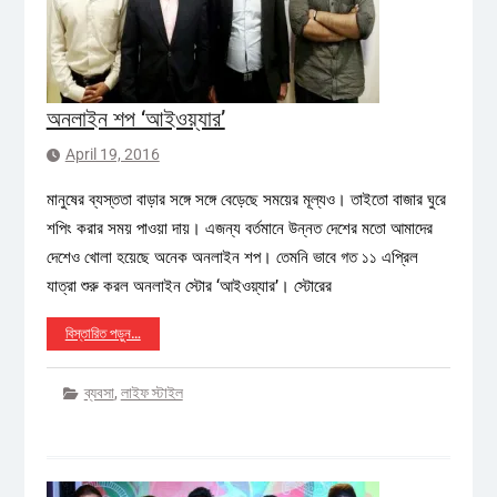
অনলাইন শপ ‘আইওয়্যার’
April 19, 2016
মানুষের ব্যস্ততা বাড়ার সঙ্গে সঙ্গে বেড়েছে সময়ের মূল্যও। তাইতো বাজার ঘুরে
শপিং করার সময় পাওয়া দায়। এজন্য বর্তমানে উন্নত দেশের মতো আমাদের
দেশেও খোলা হয়েছে অনেক অনলাইন শপ। তেমনি ভাবে গত ১১ এপ্রিল
যাত্রা শুরু করল অনলাইন স্টোর ‘আইওয়্যার’। স্টোরের
বিস্তারিত পড়ুন…
ব্যবসা
,
লাইফ স্টাইল