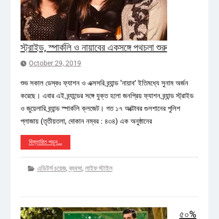
স্ট্রাইড, স্পার্কলি ও নায়াবের একসঙ্গে পথচলা শুরু
October 29, 2019
শুভ সকাল ডেস্কঃ ফ্যাশন ও এক্সসরি ব্র্যান্ড ‘নায়াব’ ইতিমধ্যে সুনাম অর্জন
করেছে। এবার এই ব্র্যান্ডের সঙ্গে যুক্ত হলো জনপ্রিয় ফ্যাশন ব্র্যান্ড স্ট্রাইড
ও জুয়েলারি ব্র্যান্ড স্পার্কলি ক্লজেট। গত ১৭ অক্টোবর গুলশানের পুলিশ
প্লাজায় (তৃতীয়তলা, দোকান নম্বর : ৪৩৪) এক অনুষ্ঠানের
বিস্তারিত পড়ুন…
এডিটর্স চয়েজ
,
ব্যবসা
,
লাইফ স্টাইল
৫০%