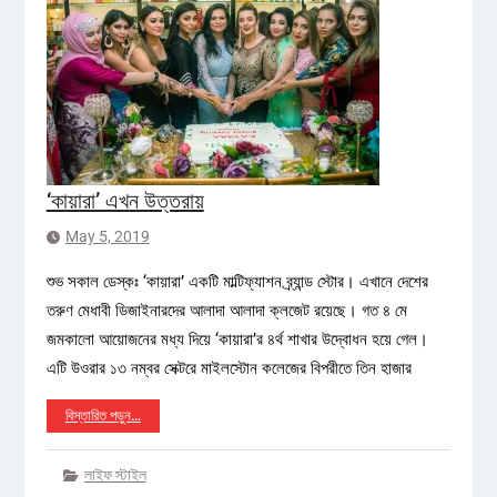
‘কায়ারা’ এখন উত্তরায়
May 5, 2019
শুভ সকাল ডেস্কঃ ‘কায়ারা’ একটি মাল্টিফ্যাশন ব্র্যান্ড স্টোর। এখানে দেশের
তরুণ মেধাবী ডিজাইনারদের আলাদা আলাদা ক্লজেট রয়েছে। গত ৪ মে
জমকালো আয়োজনের মধ্য দিয়ে ‘কায়ারা’র ৪র্থ শাখার উদ্বোধন হয়ে গেল।
এটি উওরার ১৩ নম্বর সেক্টরে মাইলস্টোন কলেজের বিপরীতে তিন হাজার
বিস্তারিত পড়ুন…
লাইফ স্টাইল