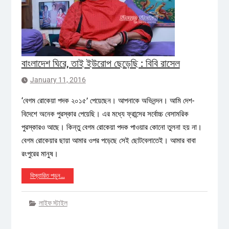
বাংলাদেশ ঘিরে, তাই ইউরোপ ছেড়েছি : বিবি রাসেল
January 11, 2016
‘বেগম রোকেয়া পদক ২০১৫’ পেয়েছেন। আপনাকে অভিনন্দন। আমি দেশ-
বিদেশে অনেক পুরস্কার পেয়েছি। এর মধ্যে ফ্রান্সের সর্বোচ্চ বেসামরিক
পুরস্কারও আছে। কিন্তু বেগম রোকেয়া পদক পাওয়ার কোনো তুলনা হয় না।
বেগম রোকেয়ার ছায়া আমার ওপর পড়েছে সেই ছোটবেলাতেই। আমার বাবা
রংপুরের মানুষ।
বিস্তারিত পড়ুন…
লাইফ স্টাইল