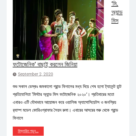
‘মি.
অ্যান্ড
মিস
ফটোজেনিক’ বাছাই করলেন জিনিয়া
September 2, 2020
শুভ সকাল ডেস্কঃ জমকালো গ্রান্ড ফিনালের মধ্য দিয়ে শেষ হলো ট্যালেন্ট হান্ট
প্রতিযোগিতা ‘মিস্টার অ্যান্ড মিস ফটোজেনিক ২০২০’। প্রতিবারের মতো
এবারও এটি যৌথভাবে আয়োজন করে ওয়ালিজ অ্যাসোসিয়েটস ও জনপ্রিয়
র‌্যাম্প মডেল কোরিওগ্রাফার সৈয়দ রুমা। এবারের আসরের শুরু থেকে গ্রান্ড
ফিনালে
বিস্তারিত পড়ুন…