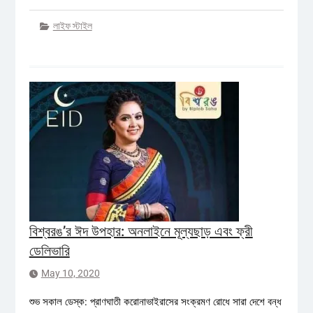
লাইফ স্টাইল
বিশ্বরঙ’র ঈদ উপহার: অনলাইনে মূল্যছাড় এবং ফ্রী
ডেলিভারি
May 10, 2020
শুভ সকাল ডেস্ক: প্রাণঘাতী করোনাভাইরাসের সংক্রমণ রোধে সারা দেশে বন্ধ