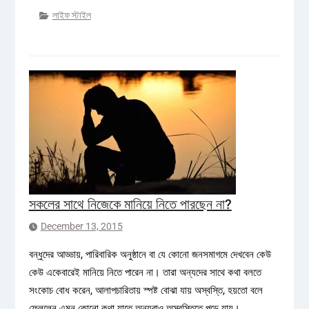
লাইফ স্টাইল
সকলের সাথে নিজেকে মানিয়ে নিতে পারছেন না?
December 13, 2015
বন্ধুদের আড্ডায়, পারিবারিক অনুষ্ঠানে বা যে কোনো জনসমাগমে দেখবেন কেউ
কেউ একেবারেই মানিয়ে নিতে পারেন না। তারা অন্যদের সাথে কথা বলতে
সংকোচ বোধ করেন, আলাপচারিতায় স্পষ্ট বোঝা যায় অস্বস্তি, হয়তো বলে
ফেললেন এমন কোনো কথা যাতে অন্যরাও অস্বস্তিতে পড়ে যায়।