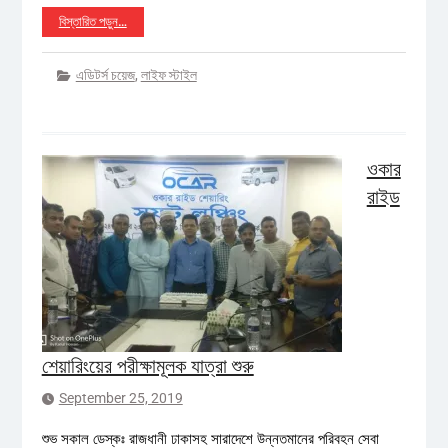
বিস্তারিত পড়ুন…
এডিটর্স চয়েজ
,
লাইফ স্টাইল
ওকার
রাইড
শেয়ারিংয়ের পরীক্ষামূলক যাত্রা শুরু
September 25, 2019
শুভ সকাল ডেস্কঃ রাজধানী ঢাকাসহ সারাদেশে উন্নতমানের পরিবহন সেবা